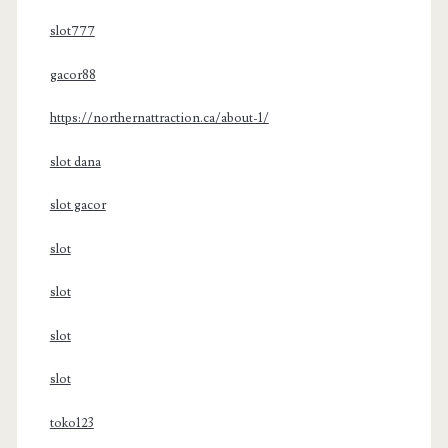
slot777
gacor88
https://northernattraction.ca/about-1/
slot dana
slot gacor
slot
slot
slot
slot
toko123