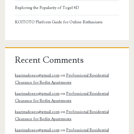
Exploring the Popularity of Togel 4D
KOITOTO Platform Guide for Online Enthusiasts
Recent Comments
kaarinadoseo@gmail.com
on
Professional Residential
Clearance for Berlin Apartments
kaarinadoseo@gmail.com
on
Professional Residential
Clearance for Berlin Apartments
kaarinadoseo@gmail.com
on
Professional Residential
Clearance for Berlin Apartments
kaarinadoseo@gmail.com
on
Professional Residential