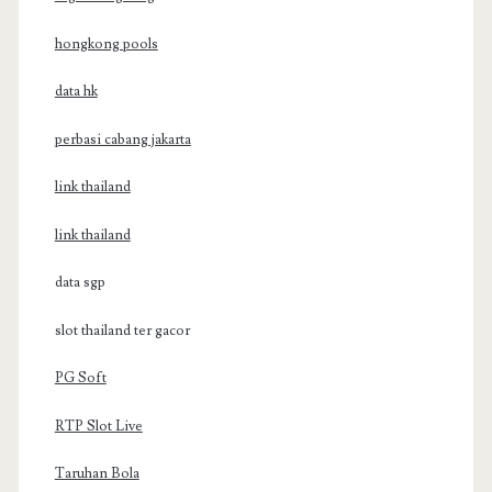
hongkong pools
data hk
perbasi cabang jakarta
link thailand
link thailand
data sgp
slot thailand ter gacor
PG Soft
RTP Slot Live
Taruhan Bola