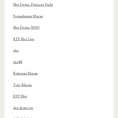
Slot Demo Princess Pachi
Pengeluaran Macau
Slot Demo X500
RTP Slot Live
slot
slot88
Keluaran Macau
Toto Macau
RTP Slot
slot demo pg