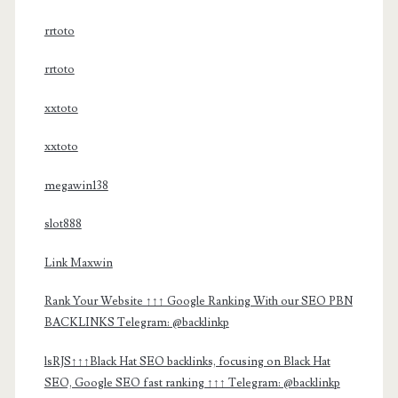
rrtoto
rrtoto
xxtoto
xxtoto
megawin138
slot888
Link Maxwin
Rank Your Website ↑↑↑ Google Ranking With our SEO PBN
BACKLINKS Telegram: @backlinkp
lsRJS↑↑↑Black Hat SEO backlinks, focusing on Black Hat
SEO, Google SEO fast ranking ↑↑↑ Telegram: @backlinkp