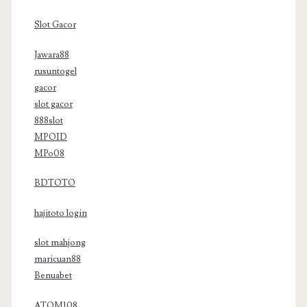
Slot Gacor
Jawara88
rusuntogel
gacor
slot gacor
888slot
MPOID
MPo08
BDTOTO
hajitoto login
slot mahjong
maricuan88
Benuabet
ATOM108