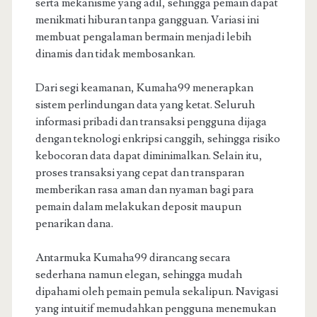
serta mekanisme yang adil, sehingga pemain dapat
menikmati hiburan tanpa gangguan. Variasi ini
membuat pengalaman bermain menjadi lebih
dinamis dan tidak membosankan.
Dari segi keamanan, Kumaha99 menerapkan
sistem perlindungan data yang ketat. Seluruh
informasi pribadi dan transaksi pengguna dijaga
dengan teknologi enkripsi canggih, sehingga risiko
kebocoran data dapat diminimalkan. Selain itu,
proses transaksi yang cepat dan transparan
memberikan rasa aman dan nyaman bagi para
pemain dalam melakukan deposit maupun
penarikan dana.
Antarmuka Kumaha99 dirancang secara
sederhana namun elegan, sehingga mudah
dipahami oleh pemain pemula sekalipun. Navigasi
yang intuitif memudahkan pengguna menemukan