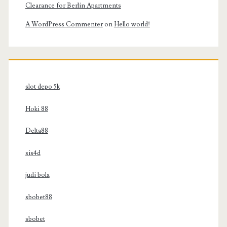
Clearance for Berlin Apartments
A WordPress Commenter
on
Hello world!
slot depo 5k
Hoki 88
Delta88
sis4d
judi bola
sbobet88
sbobet