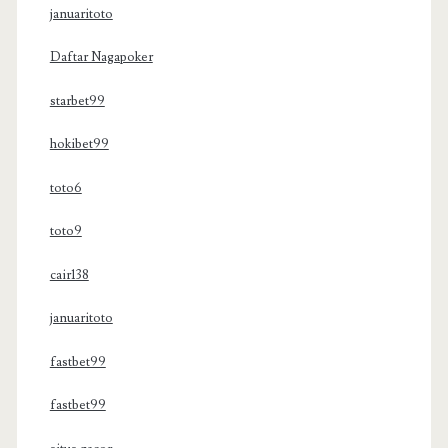
januaritoto
Daftar Nagapoker
starbet99
hokibet99
toto6
toto9
cair138
januaritoto
fastbet99
fastbet99